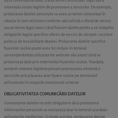
baza consimțământului, a unui temei contractual, legal sau a
interesului nostru legitim de promovare a serviciilor. De exemplu,
prelucrarea datelor personale va avea un temei contractual în
situația în care utilizatorii website-ului solicită o ofertă de servicii
sau un temei legal atunci când folosim datele pentru a ne îndeplini
obligațiile legale specifice oferirii de servicii de vânzare, reciclare
paleți și de trasabilitate deșeuri. Prelucrarea datelor specifice
fișierelor cookie poate avea loc inclusiv în temeiul
consimțământului utilizatorilor website-ului atunci când se
prelucrează date prin intermediul fișierelor cookie. Totodată,
urmărim interese legitime precum promovarea eficientă a
serviciilor prin plasarea unor fișiere cookie pe terminalul
utilizatorului în scopurile menționate anterior.
OBLIGATIVITATEA COMUNICĂRII DATELOR
Comunicarea datelor nu este obligatorie dacă prelucrarea
informațiilor personale se realizează doar în temeiul acordului
utilizatorilor platformei. Cu toate acestea, prelucrarea devine