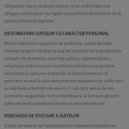
obligatorie atunci când este necesar să ne conformăm unor
obligații contractuale sau legale sau justificată când trebuie să ne
apărăm interesele legitime.
DESTINATARII DATELOR CU CARACTER PERSONAL
Pentru îndeplinirea scopurilor de prelucrare, putem dezvălui
anumite categorii de date cu caracter personal către următoarele
categorii de destinatari: autorități publice, organe judiciare,
consultanți externi care ne acordă consultanță sau ne asistă în
exercitarea și apărarea drepturilor în instanță respectiv să
permitem accesul la date unor persoane împuternicite, astfel cum
se întâmplă cu furnizorii de servicii IT, ale căror servicii le-am
contractat, asigurându-ne însă întotdeauna că instituim garanții
adecvate pentru protejarea datelor cu caracter personal.
PERIOADA DE STOCARE A DATELOR
Datele personale vor fi prelucrate prin intermediul platformei