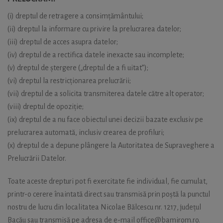
(i) dreptul de retragere a consimțământului;
(ii) dreptul la informare cu privire la prelucrarea datelor;
(iii) dreptul de acces asupra datelor;
(iv) dreptul de a rectifica datele inexacte sau incomplete;
(v) dreptul de ștergere („dreptul de a fi uitat”);
(vi) dreptul la restricționarea prelucrării;
(vii) dreptul de a solicita transmiterea datele către alt operator;
(viii) dreptul de opoziție;
(ix) dreptul de a nu face obiectul unei decizii bazate exclusiv pe
prelucrarea automată, inclusiv crearea de profiluri;
(x) dreptul de a depune plângere la Autoritatea de Supraveghere a
Prelucrării Datelor.
Toate aceste drepturi pot fi exercitate fie individual, fie cumulat,
printr-o cerere înaintată direct sau transmisă prin poștă la punctul
nostru de lucru din localitatea Nicolae Bălcescu nr. 1217, județul
Bacău sau transmisă pe adresa de e-mail office@bamirom.ro.