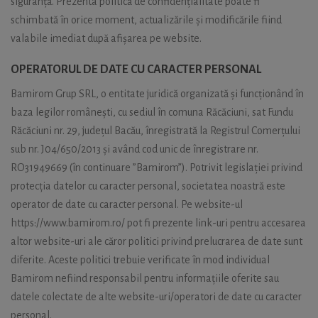
siguranță. Prezenta politică de confidențialitate poate fi
schimbată în orice moment, actualizările și modificările fiind
valabile imediat după afișarea pe website.
OPERATORUL DE DATE CU CARACTER PERSONAL
Bamirom Grup SRL, o entitate juridică organizată și funcționând în
baza legilor românești, cu sediul în comuna Răcăciuni, sat Fundu
Răcăciuni nr. 29, județul Bacău, înregistrată la Registrul Comerțului
sub nr. J04/650/2013 și având cod unic de înregistrare nr.
RO31949669 (în continuare ”Bamirom”). Potrivit legislației privind
protecția datelor cu caracter personal, societatea noastră este
operator de date cu caracter personal. Pe website-ul
https://www.bamirom.ro/ pot fi prezente link-uri pentru accesarea
altor website-uri ale căror politici privind prelucrarea de date sunt
diferite. Aceste politici trebuie verificate în mod individual
Bamirom nefiind responsabil pentru informațiile oferite sau
datele colectate de alte website-uri/operatori de date cu caracter
personal.