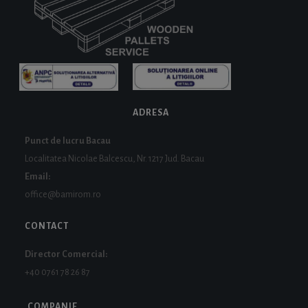
ADRESA
Punct de lucru Bacau
Localitatea Nicolae Balcescu, Nr. 1217 Jud. Bacau
Email:
office@bamirom.ro
CONTACT
Director Comercial:
+40 0761 78 26 87
COMPANIE