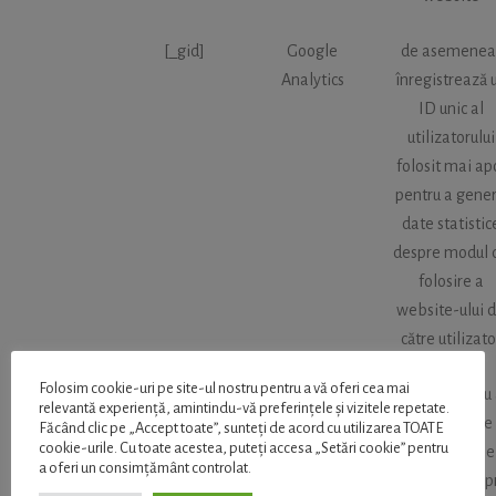
[_gid]
Google
de asemenea
Analytics
înregistrează 
ID unic al
utilizatorului
folosit mai ap
pentru a gene
date statistic
despre modul 
folosire a
website-ului 
către utilizato
Folosim cookie-uri pe site-ul nostru pentru a vă oferi cea mai
[collect]
Google
folosit pentru
relevantă experiență, amintindu-vă preferințele și vizitele repetate.
Analytics
trimite date
Făcând clic pe „Accept toate”, sunteți de acord cu utilizarea TOATE
cookie-urile. Cu toate acestea, puteți accesa „Setări cookie” pentru
către Google
a oferi un consimțământ controlat.
Analytics desp