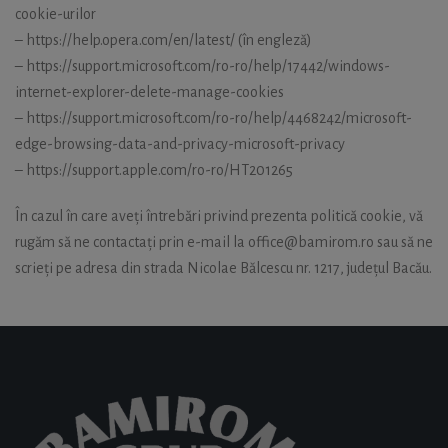
cookie-urilor
– https://help.opera.com/en/latest/ (în engleză)
– https://support.microsoft.com/ro-ro/help/17442/windows-
internet-explorer-delete-manage-cookies
– https://support.microsoft.com/ro-ro/help/4468242/microsoft-
edge-browsing-data-and-privacy-microsoft-privacy
– https://support.apple.com/ro-ro/HT201265
În cazul în care aveți întrebări privind prezenta politică cookie, vă
rugăm să ne contactați prin e-mail la office@bamirom.ro sau să ne
scrieți pe adresa din strada Nicolae Bălcescu nr. 1217, județul Bacău.