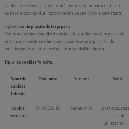
(cookie de sesiune) sau, din contră, poate fi menținut și reutilizat
de fiecare dată când utilizatorul revine pe site (cookie persistent).
Fișiere cookie plasate de terțe păr
ți
Pentru a oferi funcționalități sporite utilizatorilor platformei, unele
secțiuni ale acestui site funcționează inclusiv prin plasarea de
module cookie de către terți ale căror servicii le folosim.
Tipuri de cookies folosite:
Tipuri de
Denumire
Furnizor
Scop
cookies
folosite
Cookie
[PHPSESSID]
bamirom.ro
păstrează star
necesare
sesiunii
utilizatorului 