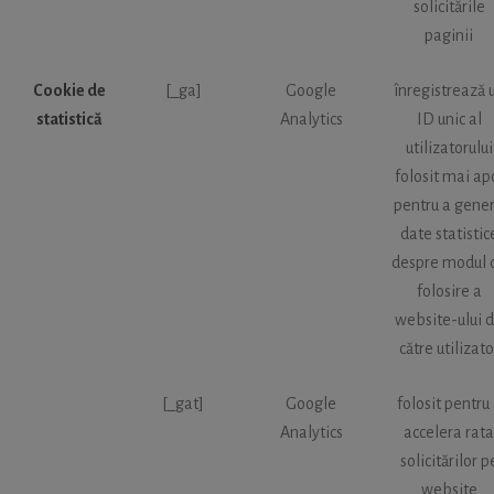
solicitările
paginii
Cookie de
[_ga]
Google
înregistrează 
statistică
Analytics
ID unic al
utilizatorului
folosit mai ap
pentru a gene
date statistic
despre modul 
folosire a
website-ului 
către utilizato
[_gat]
Google
folosit pentru
Analytics
accelera rata
solicitărilor p
website