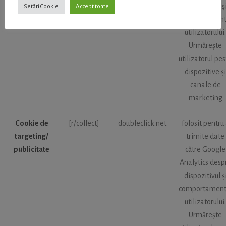
dispozitivul ș
Setări Cookie
Accept toate
comportament
utilizatorului.
Urmărește
utilizatorul pe
dispozitive și
canale de
marketing
Cookie de
[r/collect]
doubleclick.net
folosit pentru
targeting/
trimite date
publicitate
către Google
Analytics desp
dispozitivul ș
comportament
utilizatorului.
Urmărește