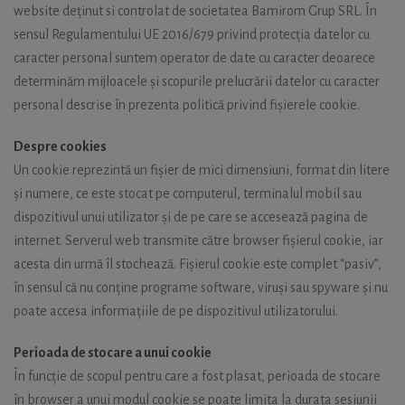
website deținut si controlat de societatea Bamirom Grup SRL. În
sensul Regulamentului UE 2016/679 privind protecția datelor cu
caracter personal suntem operator de date cu caracter deoarece
determinăm mijloacele și scopurile prelucrării datelor cu caracter
personal descrise în prezenta politică privind fișierele cookie.
Despre cookies
Un cookie reprezintă un fișier de mici dimensiuni, format din litere
și numere, ce este stocat pe computerul, terminalul mobil sau
dispozitivul unui utilizator și de pe care se accesează pagina de
internet. Serverul web transmite către browser fișierul cookie, iar
acesta din urmă îl stochează. Fișierul cookie este complet “pasiv”,
în sensul că nu conține programe software, viruși sau spyware și nu
poate accesa informațiile de pe dispozitivul utilizatorului.
Perioada de stocare a unui cookie
În funcție de scopul pentru care a fost plasat, perioada de stocare
în browser a unui modul cookie se poate limita la durata sesiunii