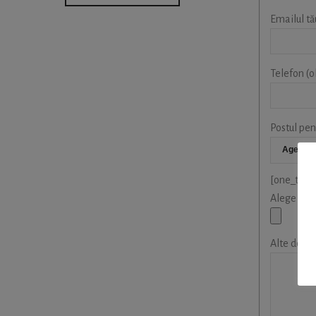
Emailul tă
Telefon (o
Postul pent
[one_third
Alege CV-
Alte detal