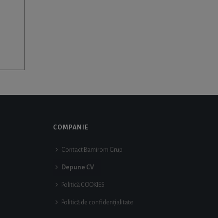
COMPANIE
Contact Bamirom Grup
Depune CV
Politică COOKIES
Politică de confidențialitate