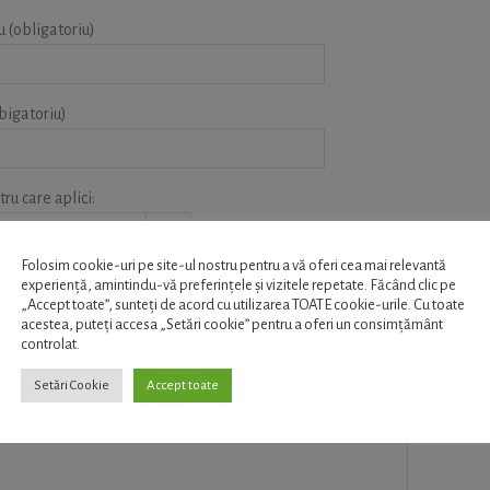
u (obligatoriu)
bigatoriu)
ru care aplici:
Folosim cookie-uri pe site-ul nostru pentru a vă oferi cea mai relevantă
]
experiență, amintindu-vă preferințele și vizitele repetate. Făcând clic pe
„Accept toate”, sunteți de acord cu utilizarea TOATE cookie-urile. Cu toate
ul (format PDF sau TXT )
acestea, puteți accesa „Setări cookie” pentru a oferi un consimțământ
controlat.
ii/observatii
Setări Cookie
Accept toate