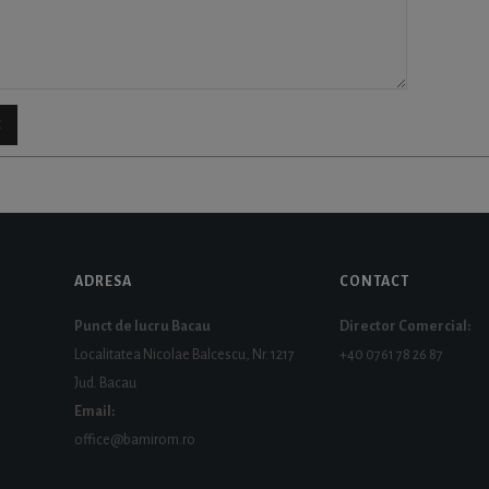
ADRESA
CONTACT
Punct de lucru Bacau
Director Comercial:
Localitatea Nicolae Balcescu, Nr. 1217
+40 0761 78 26 87
Jud. Bacau
Email:
office@bamirom.ro