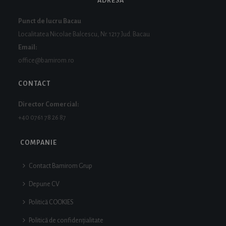
ADRESA
Punct de lucru Bacau
Localitatea Nicolae Balcescu, Nr. 1217 Jud. Bacau
Email:
office@bamirom.ro
CONTACT
Director Comercial:
+40 0761 78 26 87
COMPANIE
Contact Bamirom Grup
Depune CV
Politică COOKIES
Politică de confidențialitate