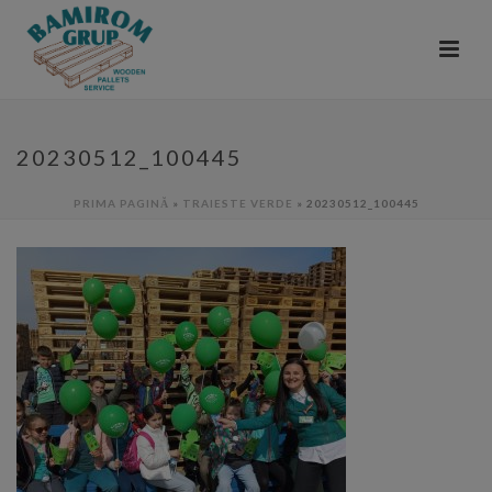
20230512_100445
PRIMA PAGINĂ
»
TRAIESTE VERDE
»
20230512_100445