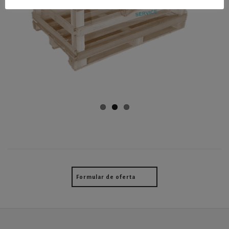
Previ
Next
ous
Formular de oferta