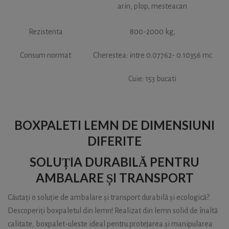
arin, plop, mesteacan
Rezistenta
800-2000 kg,
Consum normat
Cherestea: intre 0.07762- 0.10356 mc
Cuie: 153 bucati
BOXPALETI LEMN DE DIMENSIUNI
DIFERITE
SOLUȚIA DURABILĂ PENTRU
AMBALARE ȘI TRANSPORT
Căutați o soluție de ambalare și transport durabilă și ecologică?
Descoperiți boxpaletul din lemn! Realizat din lemn solid de înaltă
calitate, boxpalet-uleste ideal pentru protejarea și manipularea