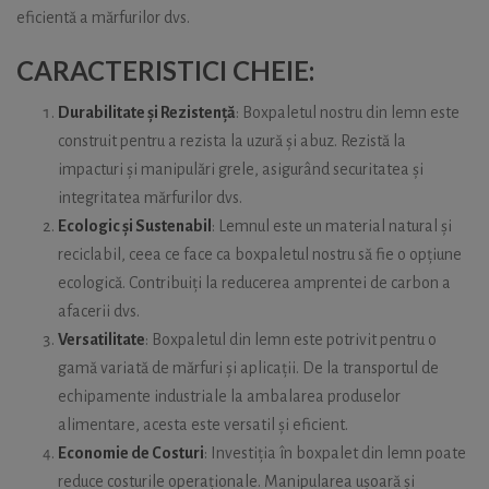
eficientă a mărfurilor dvs.
CARACTERISTICI CHEIE:
Durabilitate și Rezistență
: Boxpaletul nostru din lemn este
construit pentru a rezista la uzură și abuz. Rezistă la
impacturi și manipulări grele, asigurând securitatea și
integritatea mărfurilor dvs.
Ecologic și Sustenabil
: Lemnul este un material natural și
reciclabil, ceea ce face ca boxpaletul nostru să fie o opțiune
ecologică. Contribuiți la reducerea amprentei de carbon a
afacerii dvs.
Versatilitate
: Boxpaletul din lemn este potrivit pentru o
gamă variată de mărfuri și aplicații. De la transportul de
echipamente industriale la ambalarea produselor
alimentare, acesta este versatil și eficient.
Economie de Costuri
: Investiția în boxpalet din lemn poate
reduce costurile operaționale. Manipularea ușoară și