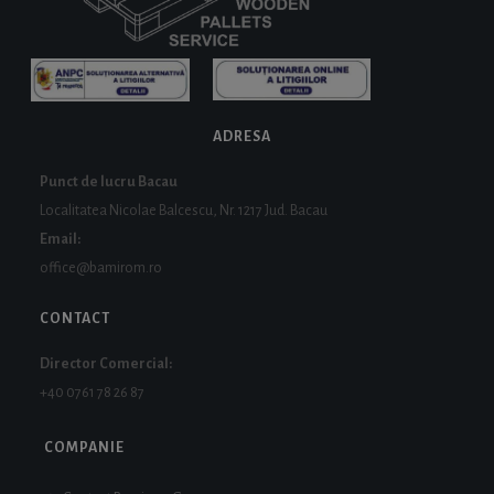
ADRESA
Punct de lucru Bacau
Localitatea Nicolae Balcescu, Nr. 1217 Jud. Bacau
Email:
office@bamirom.ro
CONTACT
Director Comercial:
+40 0761 78 26 87
COMPANIE