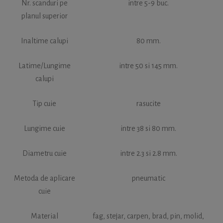
Nr. scanduri pe
intre 5-9 buc.
planul superior
Inaltime calupi
80 mm.
Latime/Lungime
intre 50 si 145 mm.
calupi
Tip cuie
rasucite
Lungime cuie
intre 38 si 80 mm.
Diametru cuie
intre 2.3 si 2.8 mm.
Metoda de aplicare
pneumatic
cuie
Material
fag, stejar, carpen, brad, pin, molid,