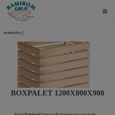
BOXPALETI
BOXPALET 1200X800X900
Firma
Bamirom Grup
confectioneaza la comanda