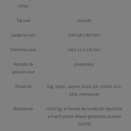
calupi
Tip cuie
rasucite
Lungime cuie
intre 38 si 80 mm.
Diametru cuie
intre 2.3 si 2.8 mm.
Metoda de
pneumatic
aplicare cuie
Material
fag, stejar, carpen, brad, pin, molid, arin,
plop, mesteacan
Rezistenta
1000 kg, in functie de modul de repartitie
a marfii poate depasi greutatea cu pana
la 60%