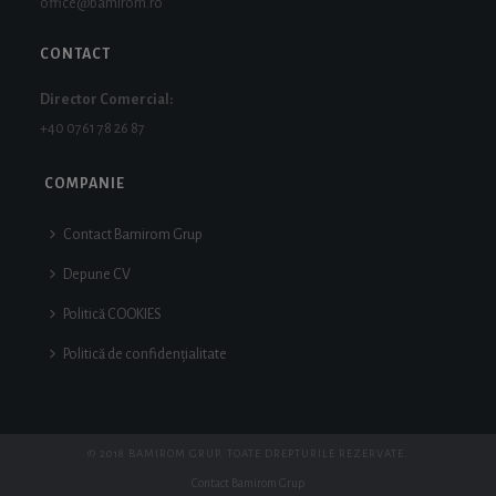
office@bamirom.ro
CONTACT
Director Comercial:
+40 0761 78 26 87
COMPANIE
Contact Bamirom Grup
Depune CV
Politică COOKIES
Politică de confidențialitate
© 2018 BAMIROM GRUP. TOATE DREPTURILE REZERVATE.
Contact Bamirom Grup