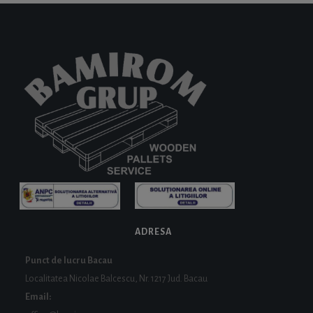
ADRESA
Punct de lucru Bacau
Localitatea Nicolae Balcescu, Nr. 1217 Jud. Bacau
Email: