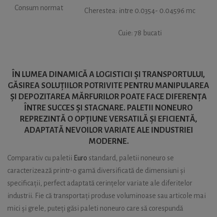
Consum normat
Cherestea: intre 0.0354- 0.04596 mc
Cuie: 78 bucati
ÎN LUMEA DINAMICĂ A LOGISTICII ȘI TRANSPORTULUI,
GĂSIREA SOLUȚIILOR POTRIVITE PENTRU MANIPULAREA
ȘI DEPOZITAREA MĂRFURILOR POATE FACE DIFERENȚA
ÎNTRE SUCCES ȘI STAGNARE. PALETII NONEURO
REPREZINTĂ O OPȚIUNE VERSATILĂ ȘI EFICIENTĂ,
ADAPTATĂ NEVOILOR VARIATE ALE INDUSTRIEI
MODERNE.
Comparativ cu paletii
Euro
standard, paletii noneuro se
caracterizează printr-o gamă diversificată de dimensiuni și
specificații, perfect adaptată cerințelor variate ale diferitelor
industrii. Fie că transportați produse voluminoase sau articole mai
mici și grele, puteți găsi paleti noneuro care să corespundă