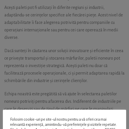
Acești paleti pot fi utilizați în diferite regiuni și industrii,
adaptându-se cerințelor specifice ale fiecărei piețe. Acest nivel de
adaptabilitate îi face alegerea potrivită pentru companiile cu
operațiuni internaționale sau pentru cei care operează în medii
diverse.
Dacă sunteți în căutarea unor soluții inovatoare și eficiente în ceea
ce privește transportul și stocarea mărfurilor, paletii noneuro pot
reprezenta o investiție strategică. Acești paleti nu doar că
facilitează procesele operaționale, ci și permit adaptarea rapidă la
schimbările din industrie și cerințele clienților.
Echipa noastră este pregătită să vă ajute în selectarea paletilor
noneuro potriviți pentru afacerea dvs. Indiferent de industriile pe
care le deserviți sau de tipul de mărfuri pe care le manipulați,
paletii noneuro pot oferi soluții eficiente și viabile. Investiți în
Folosim cookie-uri pe site-ul nostru pentru a vă oferi cea mai
soluții moderne de transport și stocare, alegând paletii noneuro
relevantă experiență, amintindu-vă preferințele și vizitele repetate.