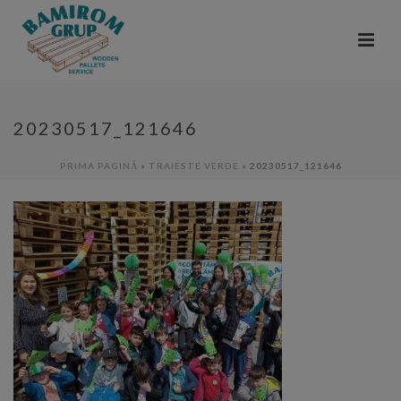
20230517_121646
PRIMA PAGINĂ
»
TRAIESTE VERDE
»
20230517_121646