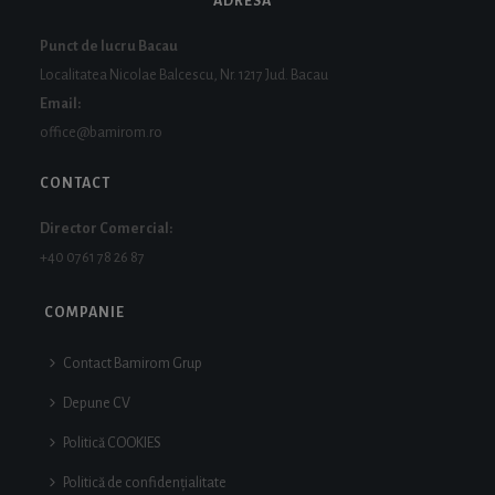
ADRESA
Punct de lucru Bacau
Localitatea Nicolae Balcescu, Nr. 1217 Jud. Bacau
Email:
office@bamirom.ro
CONTACT
Director Comercial:
+40 0761 78 26 87
COMPANIE
Contact Bamirom Grup
Depune CV
Politică COOKIES
Politică de confidențialitate