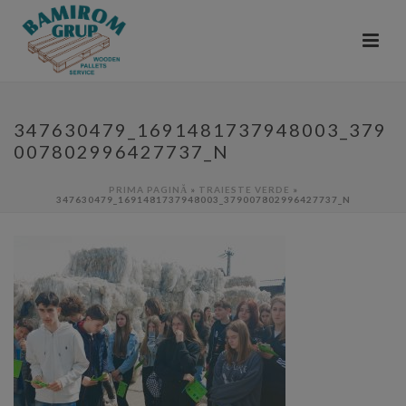
347630479_1691481737948003_379
007802996427737_N
PRIMA PAGINĂ
»
TRAIESTE VERDE
»
347630479_1691481737948003_379007802996427737_N