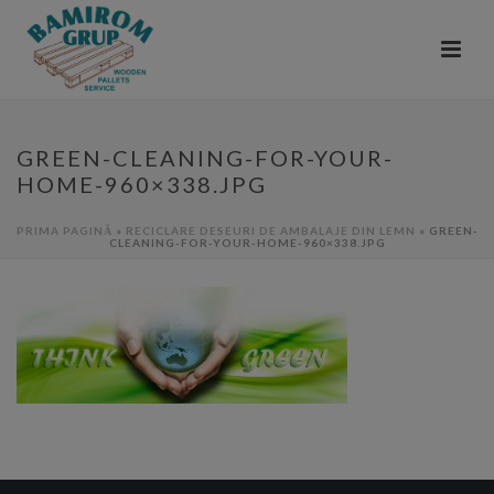
GREEN-CLEANING-FOR-YOUR-
HOME-960×338.JPG
PRIMA PAGINĂ
»
RECICLARE DESEURI DE AMBALAJE DIN LEMN
»
GREEN-
CLEANING-FOR-YOUR-HOME-960×338.JPG