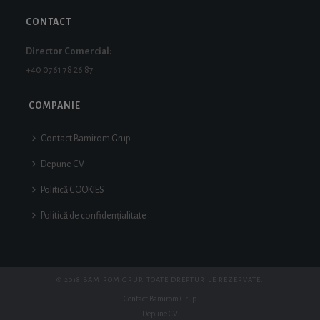
CONTACT
Director Comercial:
+40 0761 78 26 87
COMPANIE
Contact Bamirom Grup
Depune CV
Politică COOKIES
Politică de confidențialitate
© 2018 BAMIROM GRUP. TOATE DREPTURILE REZERVATE.
Contact Bamirom Grup
Depune CV