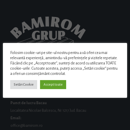
Folosim cookie-uri pe site-ul nostru pentru a vă oferi cea mai
relevantă experiență, amintindu-vă preferințele și vizitele repetate.
Făcând clic pe „Accept toate”, sunteți de acord cu utilizarea TOATE
cookie-urile. Cu toate acestea, puteți accesa „Setări cookie” pentru
a oferi un consimțământ controlat.
Setări Cookie
Accept toate
ADRESA
Punct de lucru Bacau
Localitatea Nicolae Balcescu, Nr. 1217 Jud. Bacau
Email:
office@bamirom.ro