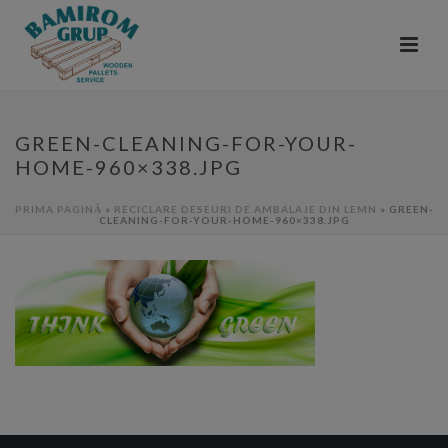
GREEN-CLEANING-FOR-YOUR-
HOME-960×338.JPG
PRIMA PAGINĂ
»
RECICLARE DESEURI DE AMBALAJE DIN LEMN
»
GREEN-
CLEANING-FOR-YOUR-HOME-960×338.JPG