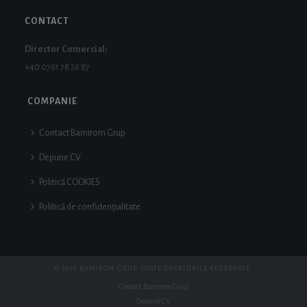
CONTACT
Director Comercial:
+40 0761 78 26 87
COMPANIE
Contact Bamirom Grup
Depune CV
Politică COOKIES
Politică de confidențialitate
© 2018 BAMIROM GRUP. TOATE DREPTURILE REZERVATE.
Contact Bamirom Grup
Depune CV