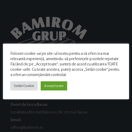
Folosim cookie-uri pe site-ul nostru pentru a vă oferi cea mai
relevantă experiență, amintindu-vă preferințele și vizitele repetate.
Făcând clic pe „Accept toate”, sunteți de acord cu utilizarea TOATE
cookie-urile. Cu toate acestea, puteți accesa „Setări cookie” pentru
a oferi un consimțământ controlat.
Setări Cookie
Accept toate
ADRESA
Punct de lucru Bacau
Localitatea Nicolae Balcescu, Nr. 1217 Jud. Bacau
Email:
office@bamirom.ro