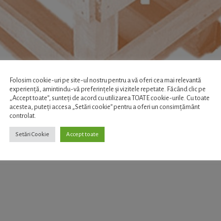
Folosim cookie-uri pe site-ul nostru pentru a vă oferi cea mai relevantă
experiență, amintindu-vă preferințele și vizitele repetate. Făcând clic pe
„Accept toate”, sunteți de acord cu utilizarea TOATE cookie-urile. Cu toate
acestea, puteți accesa „Setări cookie” pentru a oferi un consimțământ
controlat.
Setări Cookie
Accept toate