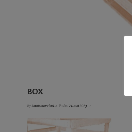
BOX
By
bamiromvalentin
Posted
24 mai 2023
In