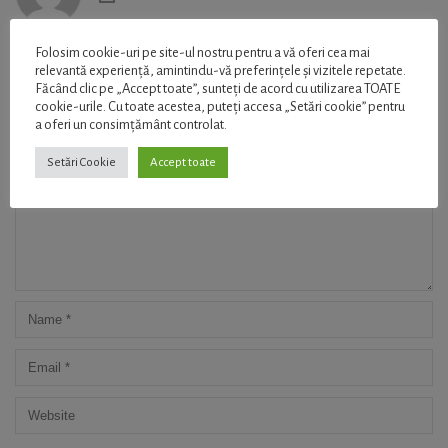
Folosim cookie-uri pe site-ul nostru pentru a vă oferi cea mai
relevantă experiență, amintindu-vă preferințele și vizitele repetate.
Făcând clic pe „Accept toate”, sunteți de acord cu utilizarea TOATE
cookie-urile. Cu toate acestea, puteți accesa „Setări cookie” pentru
LEAVE A COMMENT
a oferi un consimțământ controlat.
Setări Cookie
Accept toate