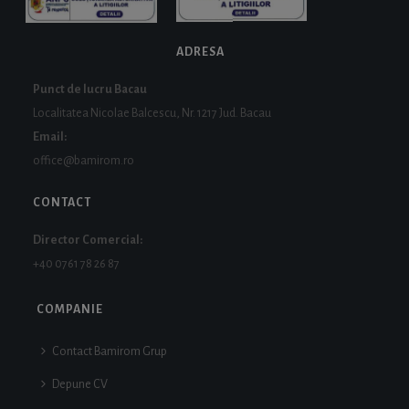
ADRESA
Punct de lucru Bacau
Localitatea Nicolae Balcescu, Nr. 1217 Jud. Bacau
Email:
office@bamirom.ro
CONTACT
Director Comercial:
+40 0761 78 26 87
COMPANIE
Contact Bamirom Grup
Depune CV