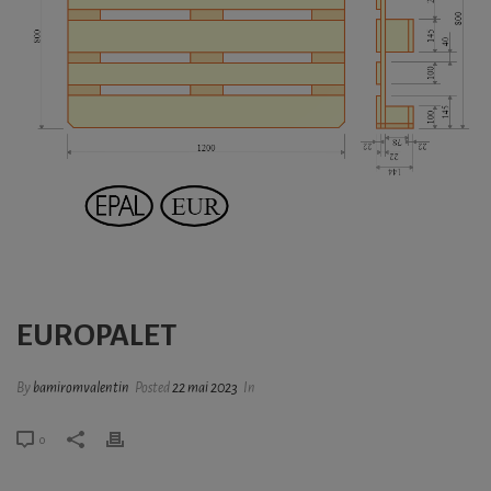
EUROPALET
By
bamiromvalentin
Posted
22 mai 2023
In
0