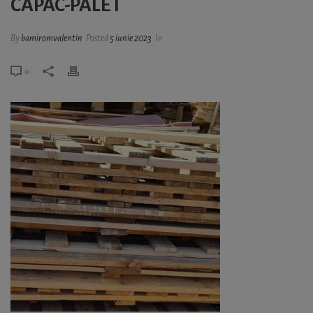
CAPAC-PALET
By
bamiromvalentin
Posted
5 iunie 2023
In
0