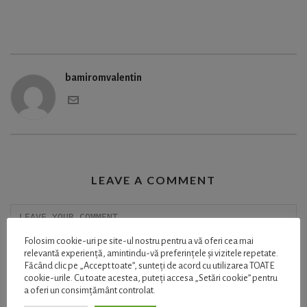
bamiromvalentin
LEAVE A COMMENT
Folosim cookie-uri pe site-ul nostru pentru a vă oferi cea mai
relevantă experiență, amintindu-vă preferințele și vizitele repetate.
Făcând clic pe „Accept toate”, sunteți de acord cu utilizarea TOATE
cookie-urile. Cu toate acestea, puteți accesa „Setări cookie” pentru
a oferi un consimțământ controlat.